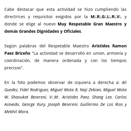
Cabe destacar que esta actividad se hizo cumpliendo las
directrices y requisitos exigidos por la
M:.R:.G:.L:.R:.V:.
y
donde se elige al nuevo
Muy Respetable Gran Maestro y
demás Grandes Dignidades y Oficiales
.
Según palabras del Respetable Maestro
Aristides Ramon
Paez Briceño
"La actividad se desarrollo en union, armonía y
coordinación, de manera ordenada y con los tiempos
precisos".
En la foto podemos observar de izquiera a derecha a:
Ali
Guedez, Fidel Rodriguez, Miguel Mota R, Naji Zebian, Miguel Mota
W, Shaoukat Besereni, V:.M:. Aristides Paez, Shang Lee, Carlos
Acevedo, George Kury, Joseph Besereni, Guillermo De Los Rios y
Mebhil Mora
.