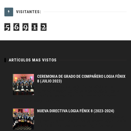
VISITANTES:
5
6
9
1
2
ARTÍCULOS MAS VISTOS
CEREMONIA DE GRADO DE COMPAÑERO LOGIA FÉNIX
8 (JULIO 2023)
El día sábado 22 de julio de 2023 en el
templo masónico de la Respetable Logia
Fénix 8 se realizo una ceremonia para
otorgar el segundo gra...
NUEVA DIRECTIVA LOGIA FÉNIX 8 (2023-2024)
El día 4 de diciembre del 2023 se instaló el
nuevo Cuadro Logial de la Respetable Logia
Fénix 8 , con las nuevas dignidades y
oficiales para...